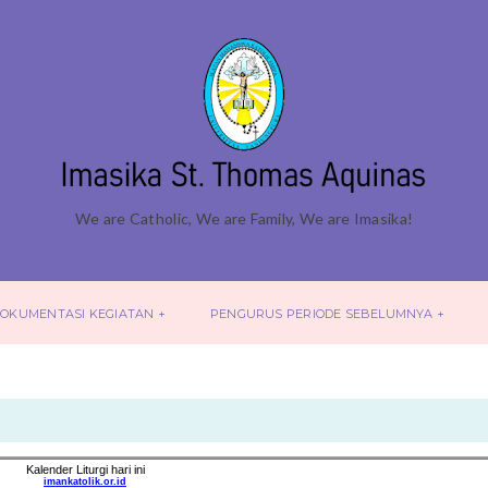
We are Catholic, We are Family, We are Imasika!
OKUMENTASI KEGIATAN
PENGURUS PERIODE SEBELUMNYA