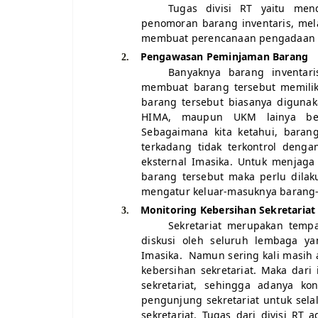
Tugas divisi RT yaitu men
penomoran barang inventaris, mel
membuat perencanaan pengadaan b
Pengawasan Peminjaman Barang
2.
Banyaknya barang inventari
membuat barang tersebut memiliki
barang tersebut biasanya digunak
HIMA, maupun UKM lainya be
Sebagaimana kita ketahui, baran
terkadang tidak terkontrol denga
eksternal Imasika. Untuk menjag
barang tersebut maka perlu dila
mengatur keluar-masuknya barang-
Monitoring Kebersihan Sekretariat
3.
Sekretariat merupakan tempa
diskusi oleh seluruh lembaga y
Imasika.
Namun sering kali masih 
kebersihan sekretariat. Maka dari
sekretariat, sehingga adanya k
pengunjung sekretariat untuk sel
sekretariat. Tugas dari divisi RT 