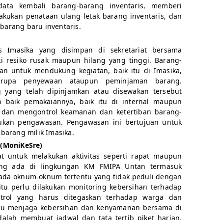
data kembali barang-barang inventaris, memberi
akukan penataan ulang letak barang inventaris, dan
arang baru inventaris.
s Imasika yang disimpan di sekretariat bersama
 resiko rusak maupun hilang yang tinggi. Barang-
an untuk mendukung kegiatan, baik itu di Imasika,
rupa penyewaan ataupun peminjaman barang.
g yang telah dipinjamkan atau disewakan tersebut
n baik pemakaiannya, baik itu di internal maupun
a dan mengontrol keamanan dan ketertiban barang-
kukan pengawasan. Pengawasan ini bertujuan untuk
barang milik Imasika.
 (MoniKeSre)
t untuk melakukan aktivitas seperti rapat maupun
ang ada di lingkungan KM FMIPA Untan termasuk
ada oknum-oknum tertentu yang tidak peduli dengan
 itu perlu dilakukan monitoring kebersihan terhadap
ontrol yang harus ditegaskan terhadap warga dan
alu menjaga kebersihan dan kenyamanan bersama di
adalah membuat jadwal dan tata tertib piket harian,