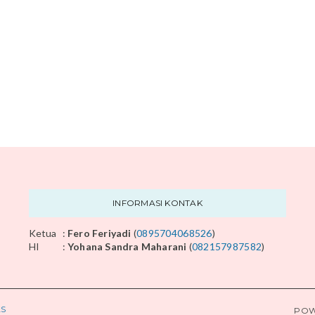
INFORMASI KONTAK
Ketua
:
Fero Feriyadi
(
0895704068526
)
HI
:
Yohana Sandra Maharani
(
082157987582
)
AS
POW