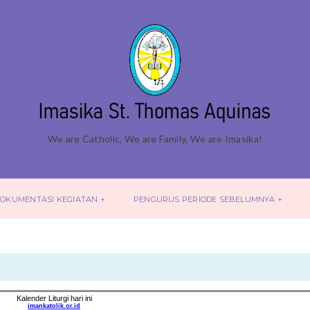
We are Catholic, We are Family, We are Imasika!
OKUMENTASI KEGIATAN
PENGURUS PERIODE SEBELUMNYA