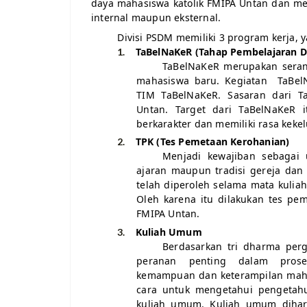
daya mahasiswa katolik FMIPA Untan
dan
m
internal maupun eksternal
.
Divisi PSDM memiliki 3 program kerja, y
TaBelNaKeR (Tahap Pembelajaran
1.
TaBelNaKeR merupakan seran
mahasiswa baru. Kegiatan TaBel
TIM TaBelNaKeR. Sasaran dari T
Untan. Target dari TaBelNaKeR i
berkarakter dan memiliki rasa keke
TPK (Tes Pemetaan Kerohanian)
2.
Menjadi kewajiban sebagai 
ajaran maupun tradisi gereja da
telah diperoleh selama mata kuli
Oleh karena itu dilakukan tes pe
FMIPA Untan.
Kuliah Umum
3.
Berdasarkan tri dharma perg
peranan penting dalam prose
kemampuan
dan keterampilan maha
cara untuk mengetahui pengetah
kuliah umum. Kuliah umum dihar