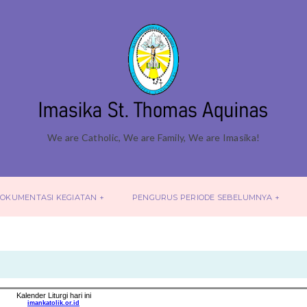
We are Catholic, We are Family, We are Imasika!
OKUMENTASI KEGIATAN
PENGURUS PERIODE SEBELUMNYA