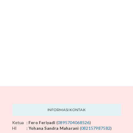
INFORMASI KONTAK
Ketua
:
Fero Feriyadi
(
0895704068526
)
HI
:
Yohana Sandra Maharani
(
082157987582
)