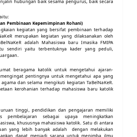
enjalin hubungan baik sesama pengurus, baik secara
aitu:
 Dan Pembinaan Kepemimpinan Rohani)
gkaian kegiatan yang bersifat pembinaan terhadap
NaKeR merupakan kegiatan yang dilaksanakan oleh
aBelNaKeR adalah Mahasiswa baru Imasika FMIPA
tu sendiri yaitu terbentuknya kader yang peduli,
luargaan.
umat beragama katolik untuk mengetahui ajaran-
n mengingat pentingnya untuk mengetahui apa yang
ah agama dan selama mengikuti kegiatan TaBelNaKeR.
metaan kerohanian terhadap mahasiswa baru katolik
uruan tinggi, pendidikan dan pengajaran memiliki
s pembelajaran sebagai upaya meningkatkan
siswa, khususnya mahasiswa katolik. Satu di antara
uan yang lebih banyak adalah dengan melakukan
apkan dapat menjadi sarana untuk menimba ilmu