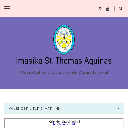
We are Catholic, We are Family, We are Imasika!
KALENDER LITURGI HARI INI